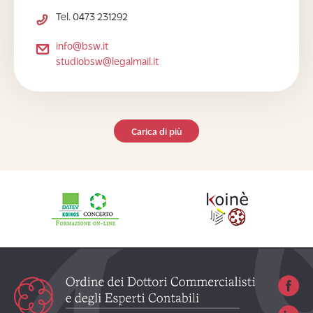
Tel. 0473 231292
info@bsw.it
studiobsw@legalmail.it
Carica di più