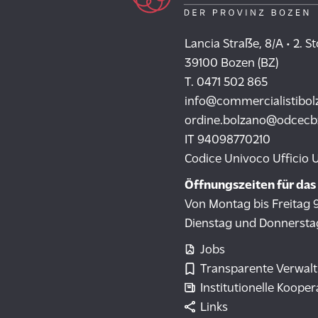
Lancia Straße, 8/A • 2. S
39100 Bozen (BZ)
T. 0471 502 865
info@commercialistibol
ordine.bolzano@odcecbz.
IT 94098770210
Codice Univoco Ufficio 
Öffnungszeiten für das
Von Montag bis Freitag 
Dienstag und Donnersta
Jobs
Transparente Verwal
Institutionelle Koope
Links