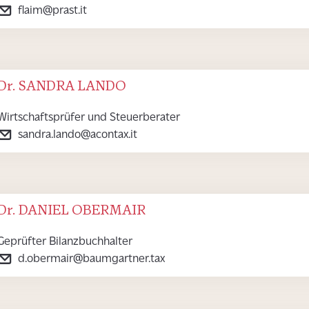
flaim@prast.it
Dr. SANDRA LANDO
Wirtschaftsprüfer und Steuerberater
sandra.lando@acontax.it
Dr. DANIEL OBERMAIR
Geprüfter Bilanzbuchhalter
d.obermair@baumgartner.tax