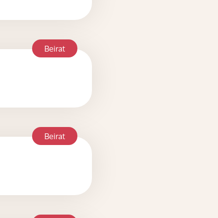
Beirat
Beirat