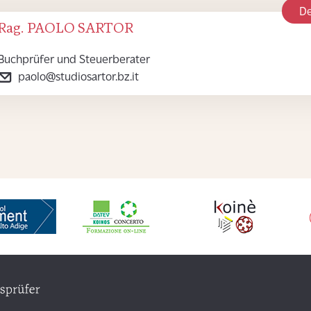
De
Rag. PAOLO SARTOR
Buchprüfer und Steuerberater
paolo@studiosartor.bz.it