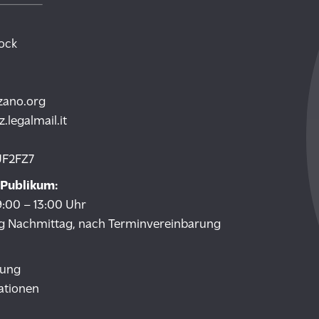
tock
zano.org
legalmail.it
UF2FZ7
 Publikum:
9:00 – 13:00 Uhr
g Nachmittag, nach Terminvereinbarung
tung
rationen