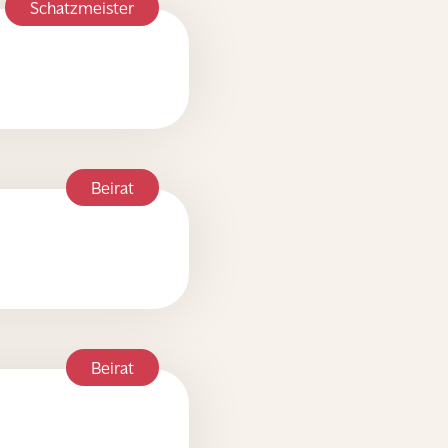
Schatzmeister
Beirat
Beirat