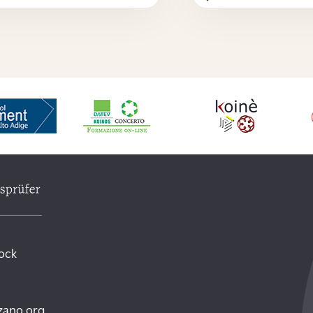
tock
zano.org